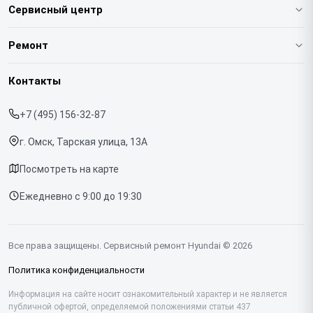
Сервисный центр
О нашем сервисе
Ремонт
Гарантия
Варочных панелей
Контакты
Прайс-лист
Вертикальных пылесосов
+7 (495) 156-32-87
Срочный ремонт
Духовых шкафов
г. Омск, Тарская улица, 13А
Доставка и способы оплаты
Напольных пылесосов
Посмотреть на карте
Диагностика
Холодильников
Ежедневно с 9:00 до 19:30
Контакты
Отпаривателей
Портативных колонок
Все права защищены. Сервисный ремонт Hyundai © 2026
Посудомоечных машин
Политика конфиденциальности
Саундбаров
Информация на сайте носит ознакомительный характер и не является
публичной офертой, определяемой положениями статьи 437