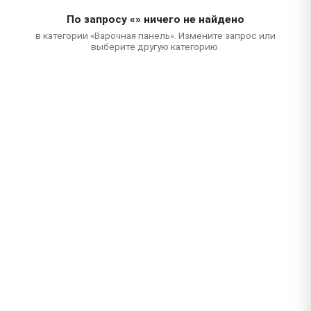
По запросу
«»
ничего не найдено
в категории «Варочная панель». Измените запрос или
выберите другую категорию.
Бесплатная диагностика
При заказе ремонта
Выезд за 2 часа
В любой район города
Гарантия до 1 года
На работы и запчасти