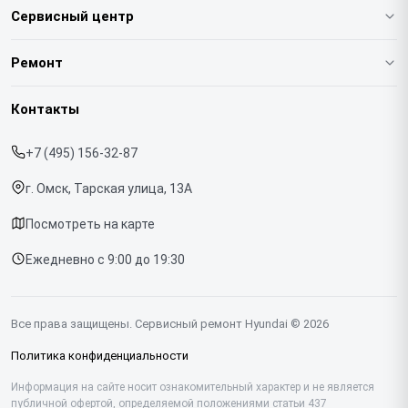
Сервисный центр
О нашем сервисе
Ремонт
Гарантия
Варочных панелей
Контакты
Прайс-лист
Вертикальных пылесосов
+7 (495) 156-32-87
Срочный ремонт
Духовых шкафов
г. Омск, Тарская улица, 13А
Доставка и способы оплаты
Напольных пылесосов
Посмотреть на карте
Диагностика
Холодильников
Ежедневно с 9:00 до 19:30
Контакты
Отпаривателей
Портативных колонок
Все права защищены. Сервисный ремонт Hyundai © 2026
Посудомоечных машин
Политика конфиденциальности
Саундбаров
Информация на сайте носит ознакомительный характер и не является
публичной офертой, определяемой положениями статьи 437