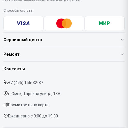
Способы оплаты
VISA
МИР
Сервисный центр
О нашем сервисе
Ремонт
Гарантия
Варочных панелей
Контакты
Прайс-лист
Вертикальных пылесосов
+7 (495) 156-32-87
Срочный ремонт
Духовых шкафов
г. Омск, Тарская улица, 13А
Доставка и способы оплаты
Напольных пылесосов
Посмотреть на карте
Диагностика
Холодильников
Ежедневно с 9:00 до 19:30
Контакты
Отпаривателей