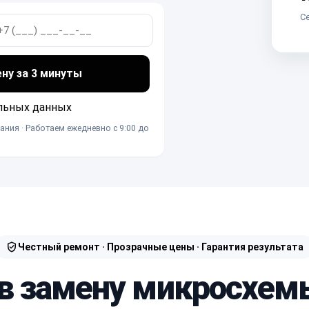
Се
ену за 3 минуты
льных данных
ания · Работаем ежедневно с 9:00 до
Честный ремонт · Прозрачные цены · Гарантия результата
 в замену микросхем