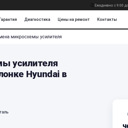
Ежедневно с 9:00 д
Гарантия
Диагностика
Цены на ремонт
Контакты
мена микросхемы усилителя
мы усилителя
лонке Hyundai в
таль
ч