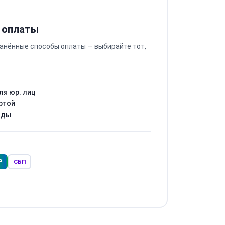
 оплаты
анённые способы оплаты — выбирайте тот,
ля юр. лиц
ртой
оды
Р
СБП