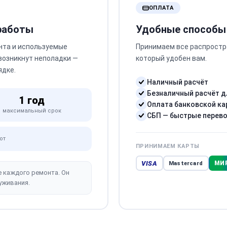
ОПЛАТА
 работы
Удобные способы
нта и используемые
Принимаем все распростр
 возникнут неполадки —
который удобен вам.
ядке.
Наличный расчёт
Безналичный расчёт д
1 год
Оплата банковской ка
максимальный срок
СБП — быстрые перев
от
ПРИНИМАЕМ КАРТЫ
VISA
МИ
Mastercard
е каждого ремонта. Он
уживания.