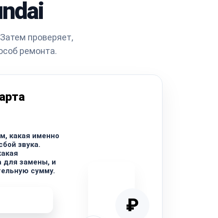
ndai
 Затем проверяет,
особ ремонта.
тарта
м, какая именно
сбой звука.
какая
 для замены, и
ельную сумму.
ремонта
₽